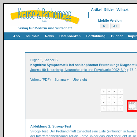
Artikel
Bilder
Volltext
Mobile Version
Verlag für Medizin und Wirtschaft
Abo
Journale
News
Datenbanken
Fortbildung
Bücher
Impr
Hilger E, Kasper S
Kognitive Symptomatik bei schizophrener Erkrankung: Diagnosti
Journal für Neurologie, Neurochirurgie und Psychiatrie 2002; 3 (4)
: 17-2
Volltext (PDF)
Summary
Übersicht
Abbildung 2: Stroop-Test
Stroop-Test. Der Proband muß zunächst eine Liste (einheitlich schwarz 
der Interferenzbedingung soll die Farbe, in der das Wort gedruckt ist, 