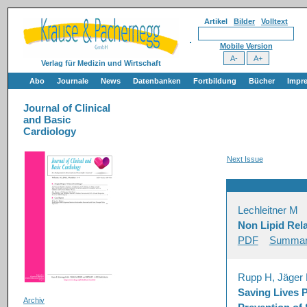
Artikel
Bilder
Volltext
Mobile Version
Verlag für Medizin und Wirtschaft
Abo
Journale
News
Datenbanken
Fortbildung
Bücher
Impr
Journal of Clinical
and Basic
Cardiology
Next Issue
Lechleitner M
Non Lipid Rela
PDF
Summa
Rupp H, Jäger
Saving Lives 
Archiv