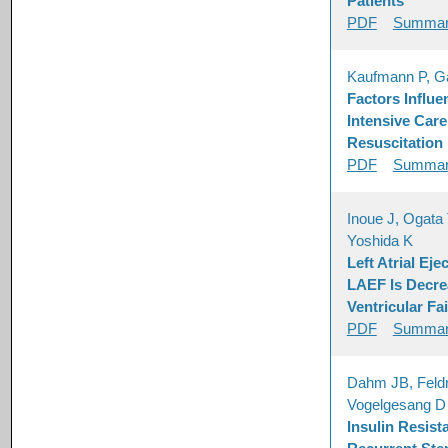
Patients
PDF
Summa
Kaufmann P, G
Factors Influe
Intensive Car
Resuscitation
PDF
Summa
Inoue J, Ogata 
Yoshida K
Left Atrial Ej
LAEF Is Decrea
Ventricular Fai
PDF
Summa
Dahm JB, Feldr
Vogelgesang D
Insulin Resis