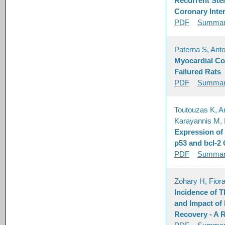
Recurrent Sten
Coronary Inte
PDF
Summa
Paterna S, Anto
Myocardial Con
Failured Rats
PDF
Summa
Toutouzas K, An
Karayannis M,
Expression of
p53 and bcl-2 
PDF
Summa
Zohary H, Fiora
Incidence of 
and Impact of 
Recovery - A 