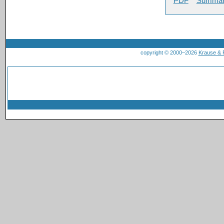
PDF
Summa
copyright © 2000–2026
Krause &