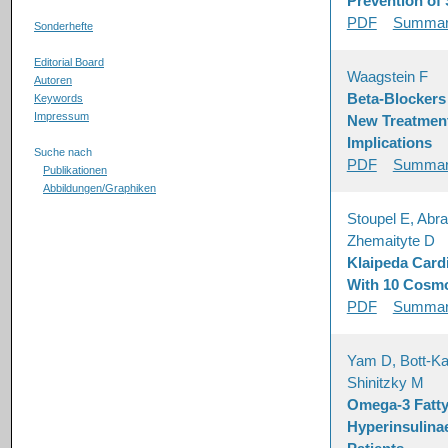
Prevention of
PDF
Summa
Sonderhefte
Editorial Board
Waagstein F
Autoren
Beta-Blockers 
Keywords
Impressum
New Treatment
Implications
Suche nach
PDF
Summa
Publikationen
Abbildungen/Graphiken
Stoupel E, Abr
Zhemaityte D
Klaipeda Card
With 10 Cosmo
PDF
Summa
Yam D, Bott-Ka
Shinitzky M
Omega-3 Fatty
Hyperinsulina