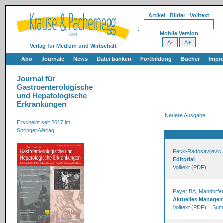
Artikel
Bilder
Volltext
Mobile Version
Verlag für Medizin und Wirtschaft
Abo
Journale
News
Datenbanken
Fortbildung
Bücher
Impr
Journal für
Gastroenterologische
und Hepatologische
Erkrankungen
Neuere Ausgabe
Erscheint seit 2017 im
Springer-Verlag
Peck-Radosavljevic
Editorial
Volltext (PDF)
Payer BA, Mandorfer
Aktuelles Managem
Volltext (PDF)
Sum