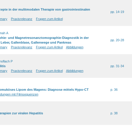
pte in der mulitmodalen Therapie von gastrointestinalen
pp. 14-19
mary
Praxisrelevanz
Fragen zum Artikel
mah A
ie- und Magnetresonanztomographie-Diagnostik in der
pp. 20-28
 Leber, Gallenblase, Gallenwege und Pankreas
mary
Praxisrelevanz
Fragen zum Artikel
Abbildungen
noflach P
itis
pp. 31-34
mary
Praxisrelevanz
Fragen zum Artikel
Abbildungen
Submuköses Lipom des Magens: Diagnose mittels Hypo-CT
p. 36
ldungen mit Filmsequenzen
rapien zur viralen Hepatitis
p. 38