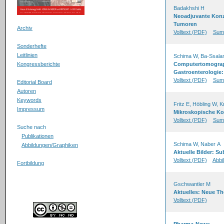
Badakhshi H
Neoadjuvante Konze
Tumoren
Archiv
Volltext (PDF)
Sum
Sonderhefte
Leitlinien
Schima W, Ba-Ssala
Kongressberichte
Computertomograph
Gastroenterologie:
Volltext (PDF)
Sum
Editorial Board
Autoren
Keywords
Fritz E, Höbling W, K
Impressum
Mikroskopische Kol
Volltext (PDF)
Sum
Suche nach
Publikationen
Schima W, Naber A
Abbildungen/Graphiken
Aktuelle Bilder: 
Volltext (PDF)
Abbi
Fortbildung
Gschwantler M
Aktuelles: Neue The
Volltext (PDF)