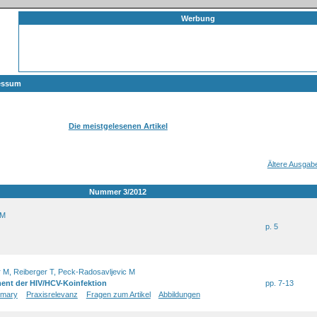
Werbung
essum
Die meistgelesenen Artikel
Ältere Ausgab
Nummer 3/2012
 M
p. 5
 M, Reiberger T, Peck-Radosavljevic M
ent der HIV/HCV-Koinfektion
pp. 7-13
mary
Praxisrelevanz
Fragen zum Artikel
Abbildungen