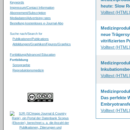
Keywords
heute: Slow R
Impressum/Contact Information
Volltext (HTML
Abonnement/Subscription
Mediadaten/Advertising rates
Bestellung kostenloses e-Journal-Abo
Medizinproduk
Suche nach/Search for
neue Trägersy
Publikationen/Publications
vitrifizierten 
Abbildungen/Graphiken/Figures/Graphics
Volltext (HTML
Fortbildung/Advanced Education
Fortbildung
Medizinproduk
Sonographie
Inkubationsb
Reproduktionsmedizin
Volltext (HTML
Medizinprodukt
Das perfekte W
Embryotransf
Volltext (HTML