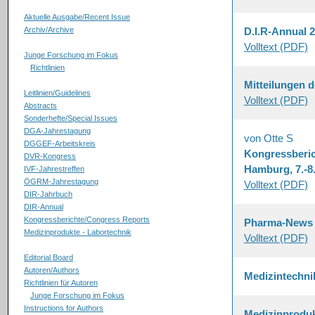
Aktuelle Ausgabe/Recent Issue
Archiv/Archive
D.I.R-Annual 
Volltext (PDF)
Junge Forschung im Fokus
Richtlinien
Mitteilungen d
Leitlinien/Guidelines
Volltext (PDF)
Abstracts
Sonderhefte/Special Issues
DGA-Jahrestagung
von Otte S
DGGEF-Arbeitskreis
Kongressberich
DVR-Kongress
Hamburg, 7.-8
IVF-Jahrestreffen
ÖGRM-Jahrestagung
Volltext (PDF)
DIR-Jahrbuch
DIR-Annual
Kongressberichte/Congress Reports
Pharma-News
Medizinprodukte - Labortechnik
Volltext (PDF)
Editorial Board
Autoren/Authors
Medizintechni
Richtlinien für Autoren
Junge Forschung im Fokus
Instructions for Authors
Medizinprodukt