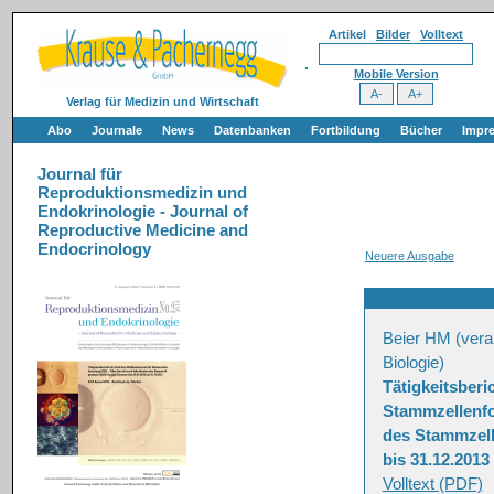
Artikel
Bilder
Volltext
Mobile Version
Verlag für Medizin und Wirtschaft
Abo
Journale
News
Datenbanken
Fortbildung
Bücher
Impr
Journal für
Reproduktionsmedizin und
Endokrinologie - Journal of
Reproductive Medicine and
Endocrinology
Neuere Ausgabe
Beier HM (vera
Biologie)
Tätigkeitsberi
Stammzellenfor
des Stammzell
bis 31.12.2013
Volltext (PDF)