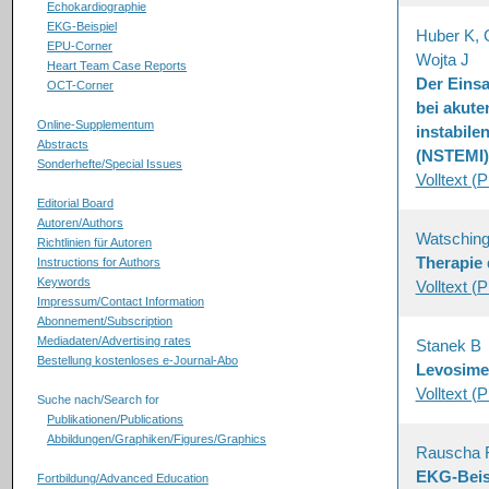
Echokardiographie
EKG-Beispiel
Huber K, 
EPU-Corner
Wojta J
Heart Team Case Reports
Der Einsa
OCT-Corner
bei akute
Online-Supplementum
instabile
Abstracts
(NSTEMI)
Sonderhefte/Special Issues
Volltext (
Editorial Board
Autoren/Authors
Watsching
Richtlinien für Autoren
Therapie 
Instructions for Authors
Keywords
Volltext (
Impressum/Contact Information
Abonnement/Subscription
Mediadaten/Advertising rates
Stanek B
Bestellung kostenloses e-Journal-Abo
Levosimen
Volltext (
Suche nach/Search for
Publikationen/Publications
Abbildungen/Graphiken/Figures/Graphics
Rauscha 
EKG-Beis
Fortbildung/Advanced Education