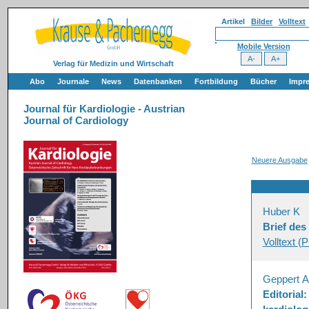
Artikel
Bilder
Volltext
Mobile Version
Verlag für Medizin und Wirtschaft
Abo
Journale
News
Datenbanken
Fortbildung
Bücher
Impr
Journal für Kardiologie - Austrian
Journal of Cardiology
Neuere Ausgabe
Huber K
Brief de
Volltext (
Geppert A
Editorial