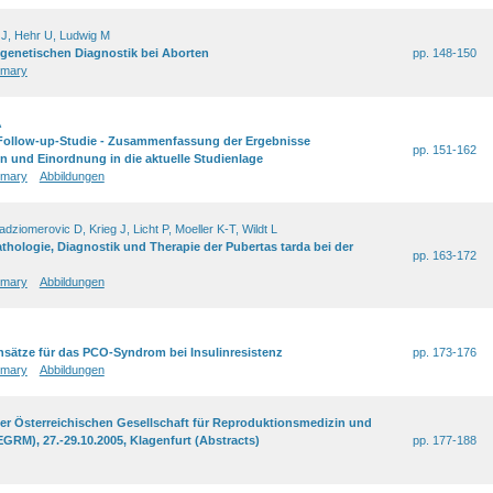
 J, Hehr U, Ludwig M
genetischen Diagnostik bei Aborten
pp. 148-150
mary
A
-Follow-up-Studie - Zusammenfassung der Ergebnisse
pp. 151-162
en und Einordnung in die aktuelle Studienlage
mary
Abbildungen
dziomerovic D, Krieg J, Licht P, Moeller K-T, Wildt L
athologie, Diagnostik und Therapie der Pubertas tarda bei der
pp. 163-172
mary
Abbildungen
nsätze für das PCO-Syndrom bei Insulinresistenz
pp. 173-176
mary
Abbildungen
er Österreichischen Gesellschaft für Reproduktionsmedizin und
GRM), 27.-29.10.2005, Klagenfurt (Abstracts)
pp. 177-188