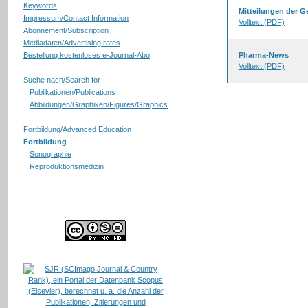
Keywords
Mitteilungen der G
Impressum/Contact Information
Volltext (PDF)
Abonnement/Subscription
Mediadaten/Advertising rates
Bestellung kostenloses e-Journal-Abo
Pharma-News
Volltext (PDF)
Suche nach/Search for
Publikationen/Publications
Abbildungen/Graphiken/Figures/Graphics
Fortbildung/Advanced Education
Fortbildung
Sonographie
Reproduktionsmedizin