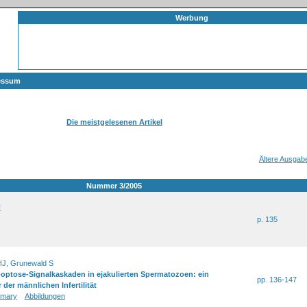
Werbung
essum
Die meistgelesenen Artikel
Ältere Ausgab
Nummer 3/2005
E
p. 135
HJ, Grunewald S
optose-Signalkaskaden in ejakulierten Spermatozoen: ein
pp. 136-147
 der männlichen Infertilität
mary
Abbildungen