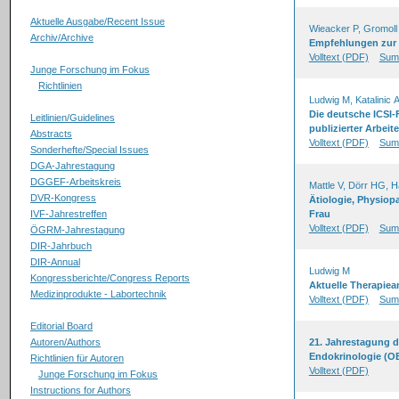
Aktuelle Ausgabe/Recent Issue
Wieacker P, Gromoll
Archiv/Archive
Empfehlungen zur 
Volltext (PDF)
Sum
Junge Forschung im Fokus
Richtlinien
Ludwig M, Katalinic 
Die deutsche ICSI
Leitlinien/Guidelines
publizierter Arbeit
Abstracts
Volltext (PDF)
Sum
Sonderhefte/Special Issues
DGA-Jahrestagung
DGGEF-Arbeitskreis
Mattle V, Dörr HG, Ha
DVR-Kongress
Ätiologie, Physiop
IVF-Jahrestreffen
Frau
Volltext (PDF)
Sum
ÖGRM-Jahrestagung
DIR-Jahrbuch
DIR-Annual
Ludwig M
Kongressberichte/Congress Reports
Aktuelle Therapiea
Medizinprodukte - Labortechnik
Volltext (PDF)
Sum
Editorial Board
Autoren/Authors
21. Jahrestagung d
Endokrinologie (OE
Richtlinien für Autoren
Volltext (PDF)
Junge Forschung im Fokus
Instructions for Authors