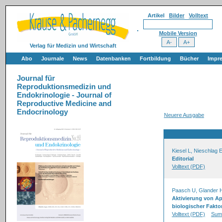
Artikel
Bilder
Volltext
Mobile Version
Verlag für Medizin und Wirtschaft
Abo
Journale
News
Datenbanken
Fortbildung
Bücher
Impr
Journal für
Reproduktionsmedizin und
Endokrinologie - Journal of
Reproductive Medicine and
Endocrinology
Neuere Ausgabe
Kiesel L, Nieschlag 
Editorial
Volltext (PDF)
Paasch U, Glander 
Aktivierung von Ap
biologischer Faktor
Volltext (PDF)
Sum