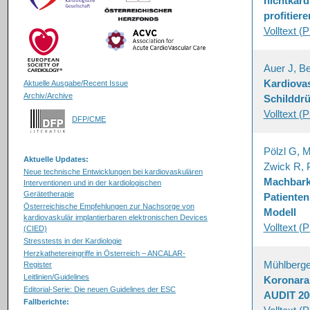
nichtkard
profitier
Volltext (
Auer J, B
Kardiova
Aktuelle Ausgabe/Recent Issue
Archiv/Archive
Schilddr
Volltext (
DFP/CME
Pölzl G, M
Aktuelle Updates:
Zwick R, 
Neue technische Entwicklungen bei kardiovaskulären
Machbarke
Interventionen und in der kardiologischen
Gerätetherapie
Patienten
Österreichische Empfehlungen zur Nachsorge von
Modell
kardiovaskulär implantierbaren elektronischen Devices
Volltext (
(CIED)
Stresstests in der Kardiologie
Herzkathetereingriffe in Österreich – ANCALAR-
Mühlberger
Register
Leitlinien/Guidelines
Koronaran
Editorial-Serie: Die neuen Guidelines der ESC
AUDIT 200
Fallberichte: