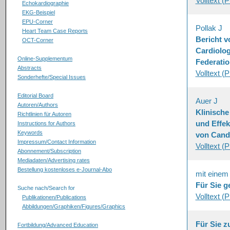
Volltext (
Echokardiographie
EKG-Beispiel
EPU-Corner
Pollak J
Heart Team Case Reports
Bericht 
OCT-Corner
Cardiolog
Online-Supplementum
Federatio
Abstracts
Volltext (
Sonderhefte/Special Issues
Editorial Board
Auer J
Autoren/Authors
Klinische
Richtlinien für Autoren
und Effek
Instructions for Authors
Keywords
von Cand
Impressum/Contact Information
Volltext (
Abonnement/Subscription
Mediadaten/Advertising rates
Bestellung kostenloses e-Journal-Abo
mit einem
Für Sie g
Suche nach/Search for
Volltext (
Publikationen/Publications
Abbildungen/Graphiken/Figures/Graphics
Für Sie 
Fortbildung/Advanced Education