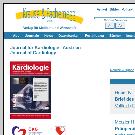
Artikel
Bilder
Volltext
Mobile Version
Verlag für Medizin und Wirtschaft
Abo
Journale
News
Datenbanken
Fortbildung
Bücher
Impr
Journal für Kardiologie - Austrian
Journal of Cardiology
Neuere Ausgabe
Huber K
Brief de
Volltext (
Metzler H
Präoperat