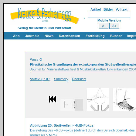
Artikel
Bilder
Volltext
Mobile Version
Verlag für Medizin und Wirtschaft
Abo
Journale
News
Datenbanken
Fortbildung
Bücher
Impr
Wess O
Physikalische Grundlagen der extrakorporalen Stoßwellentherapie
Journal für Mineralstoffwechsel & Muskuloskelettale Erkrankungen 2004
Volltext (PDF)
Summary
Übersicht
Abbildung 20: Stoßwellen - -6dB-Fokus
Darstellung des –6 dB-Fokus (definiert durch den Bereich oberhalb de
größer als 5 MPa).