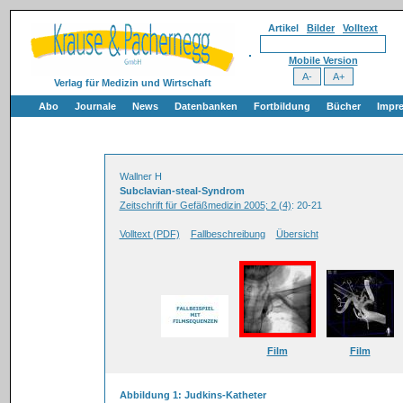
Artikel
Bilder
Volltext
Mobile Version
Verlag für Medizin und Wirtschaft
Abo
Journale
News
Datenbanken
Fortbildung
Bücher
Impr
Wallner H
Subclavian-steal-Syndrom
Zeitschrift für Gefäßmedizin 2005; 2 (4)
: 20-21
Volltext (PDF)
Fallbeschreibung
Übersicht
Film
Film
Abbildung 1: Judkins-Katheter