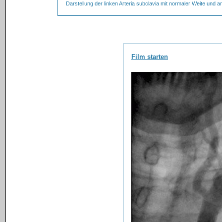
Darstellung der linken Arteria subclavia mit normaler Weite und a
Film starten