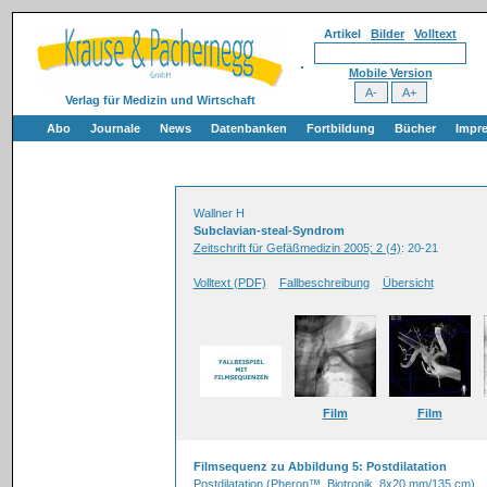
Artikel
Bilder
Volltext
Mobile Version
Verlag für Medizin und Wirtschaft
Abo
Journale
News
Datenbanken
Fortbildung
Bücher
Impr
Wallner H
Subclavian-steal-Syndrom
Zeitschrift für Gefäßmedizin 2005; 2 (4)
: 20-21
Volltext (PDF)
Fallbeschreibung
Übersicht
Film
Film
Filmsequenz zu Abbildung 5: Postdilatation
Postdilatation (Pheron™, Biotronik, 8x20 mm/135 cm)