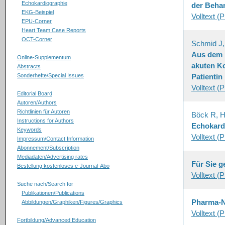
Echokardiographie
der Beha
EKG-Beispiel
Volltext (
EPU-Corner
Heart Team Case Reports
OCT-Corner
Schmid J,
Aus dem H
Online-Supplementum
akuten Ko
Abstracts
Sonderhefte/Special Issues
Patientin
Volltext (
Editorial Board
Autoren/Authors
Richtlinien für Autoren
Böck R, H
Instructions for Authors
Echokardi
Keywords
Volltext (
Impressum/Contact Information
Abonnement/Subscription
Mediadaten/Advertising rates
Für Sie g
Bestellung kostenloses e-Journal-Abo
Volltext (
Suche nach/Search for
Publikationen/Publications
Pharma-
Abbildungen/Graphiken/Figures/Graphics
Volltext (
Fortbildung/Advanced Education