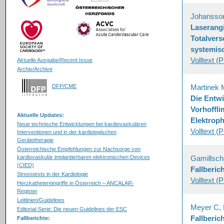
Johansson
Laserangi
Totalvers
systemis
Volltext (
Aktuelle Ausgabe/Recent Issue
Archiv/Archive
DFP/CME
Martinek M
Die Entwi
Vorhoffli
Aktuelle Updates:
Elektroph
Neue technische Entwicklungen bei kardiovaskulären
Volltext (
Interventionen und in der kardiologischen
Gerätetherapie
Österreichische Empfehlungen zur Nachsorge von
kardiovaskulär implantierbaren elektronischen Devices
Gamillsch
(CIED)
Fallberic
Stresstests in der Kardiologie
Volltext (
Herzkathetereingriffe in Österreich – ANCALAR-
Register
Leitlinien/Guidelines
Meyer C, M
Editorial-Serie: Die neuen Guidelines der ESC
Fallberic
Fallberichte: