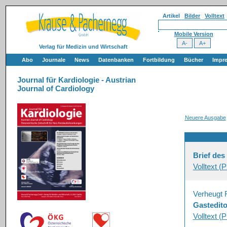
Artikel
Bilder
Volltext
Mobile Version
Verlag für Medizin und Wirtschaft
Abo
Journale
News
Datenbanken
Fortbildung
Bücher
Impr
Journal für Kardiologie - Austrian
Journal of Cardiology
Neuere Ausgabe
Brief de
Volltext (
Verheugt
Gastedito
Volltext (