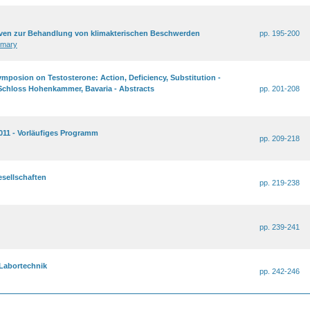
iven zur Behandlung von klimakterischen Beschwerden
pp. 195-200
mary
ymposion on Testosterone: Action, Deficiency, Substitution -
 Schloss Hohenkammer, Bavaria - Abstracts
pp. 201-208
011 - Vorläufiges Programm
pp. 209-218
esellschaften
pp. 219-238
pp. 239-241
 Labortechnik
pp. 242-246