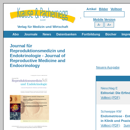
Artikel
Bilder
Volltext
Mobile Version
Verlag für Medizin und Wirtschaft
Abo
Journale
News
Datenbanken
Fortbildung
Bücher
Impr
Journal für
Reproduktionsmedizin und
Endokrinologie - Journal of
Reproductive Medicine and
Endocrinology
Neuere Ausgabe
Nieschlag E
Editorial: Die Erfi
Volltext (PDF)
Schweppe KW
Endometriose - En
in Klinik und Praxi
Volltext (PDF)
Sum