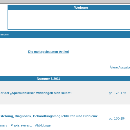
Werbung
essum
Die meistgelesenen Artikel
Ältere Ausgab
Nummer 3/2011
nder der „Spermienkrise“ widerlegen sich selbst!
pp. 178-179
tstehung, Diagnostik, Behandlungsmöglichkeiten und Probleme
pp. 180-194
s
mary
Praxisrelevanz
Abbildungen