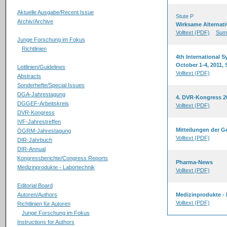
Aktuelle Ausgabe/Recent Issue
Stute P
Archiv/Archive
Wirksame Alternat
Volltext (PDF)
Sum
Junge Forschung im Fokus
Richtlinien
4th International S
October 1-4, 2011,
Leitlinien/Guidelines
Volltext (PDF)
Abstracts
Sonderhefte/Special Issues
DGA-Jahrestagung
4. DVR-Kongress 2
DGGEF-Arbeitskreis
Volltext (PDF)
DVR-Kongress
IVF-Jahrestreffen
Mitteilungen der G
ÖGRM-Jahrestagung
Volltext (PDF)
DIR-Jahrbuch
DIR-Annual
Kongressberichte/Congress Reports
Pharma-News
Medizinprodukte - Labortechnik
Volltext (PDF)
Editorial Board
Autoren/Authors
Medizinprodukte -
Volltext (PDF)
Richtlinien für Autoren
Junge Forschung im Fokus
Instructions for Authors