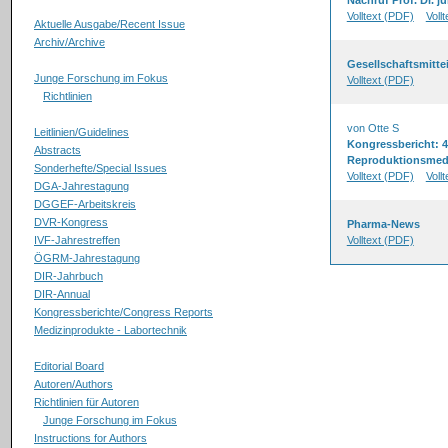
Nachruf Prof. Dr. j
Volltext (PDF)
Voll
Aktuelle Ausgabe/Recent Issue
Archiv/Archive
Gesellschaftsmitte
Junge Forschung im Fokus
Volltext (PDF)
Richtlinien
von Otte S
Leitlinien/Guidelines
Kongressbericht: 4
Abstracts
Reproduktionsmed
Sonderhefte/Special Issues
Volltext (PDF)
Voll
DGA-Jahrestagung
DGGEF-Arbeitskreis
DVR-Kongress
Pharma-News
IVF-Jahrestreffen
Volltext (PDF)
ÖGRM-Jahrestagung
DIR-Jahrbuch
DIR-Annual
Kongressberichte/Congress Reports
Medizinprodukte - Labortechnik
Editorial Board
Autoren/Authors
Richtlinien für Autoren
Junge Forschung im Fokus
Instructions for Authors