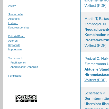
allgemeine Ko
Volltext (PDF)
Archiv
Sonderhefte
Martin T, Balt
Abstracts
Leitlinien
Zamboglou N
Kongressberichte
Neodadjuvante
Kombination m
Editorial Board
Prostatakarzi
Autoren
Volltext (PDF)
Keywords
Impressum
Protzel C, Helk
Suche nach
Publikationen
Zimmermann 
Abbildungen/Graphiken
Aktuelle Stan
Hirnmetastase
Fortbildung
Volltext (PDF)
Schersach P
Der intermitti
Übersicht übe