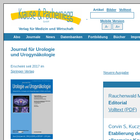
Artikel
Bilder
Volltext
Mobile Version
Verlag für Medizin und Wirtschaft
Abo
Journale
News
Datenbanken
Fortbildung
Bücher
Impr
Journal für Urologie
und Urogynäkologie
Erscheint seit 2017 im
Springer-Verlag
Neuere Ausgabe
Rauchenwald 
Editorial
Volltext (PDF)
Corvin S, Kucz
Etablierung de