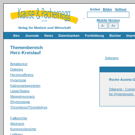
Artikel
Bilder
Volltext
Mobile Version
Verlag für Medizin und Wirtschaft
Abo
Journale
News
Datenbanken
Fortbildung
Bücher
Impr
Themenbereich
Herz-Kreislauf
Substanz
Betablocker
Diabetes
Herzinsuffizienz
Roche Austria
Hypertonie
Kalziumantagonisten
Dilatrend - Compr
Lipide/Statine
for Hypertension,
Magnetresonanz
Rhythmologie
Thrombose/Thrombolyse
Fallberichte
Abstracts
Kongressberichte
Leitlinien