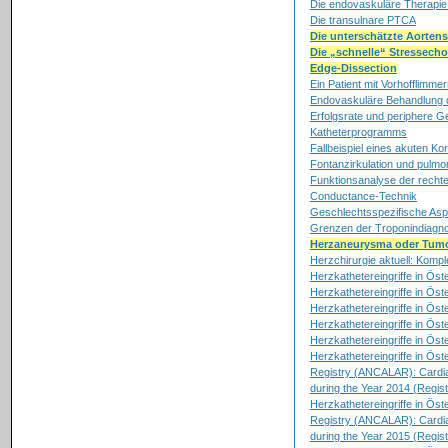
Die endovaskuläre Therapie 
Die transulnare PTCA
Die unterschätzte Aortens
Die „schnelle“ Stressech
Edge-Dissection
Ein Patient mit Vorhofflimm
Endovaskuläre Behandlung d
Erfolgsrate und periphere G
Katheterprogramms
Fallbeispiel eines akuten 
Fontanzirkulation und pulm
Funktionsanalyse der rechte
Conductance-Technik
Geschlechtsspezifische Asp
Grenzen der Troponindiagno
Herzaneurysma oder Tum
Herzchirurgie aktuell: Komp
Herzkathetereingriffe in Öst
Herzkathetereingriffe in Öst
Herzkathetereingriffe in Öst
Herzkathetereingriffe in Öst
Herzkathetereingriffe in Öst
Herzkathetereingriffe in Öste
Registry (ANCALAR): Cardiac
during the Year 2014 (Regist
Herzkathetereingriffe in Öste
Registry (ANCALAR): Cardiac
during the Year 2015 (Regist