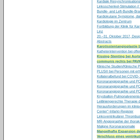
Kardiale Resynchronisations
Linksschenkel-Stimulation //
Bundle- and Left-Bundle-Br
Kardiokutane Symptome, dia
Kardiologie im Zentrum
Fortbildung der Klinik für Ka
Linz
20.–31. Oktober 2017, Desi
Abstracts
Karotisstentangioplastie b
Katheterintervention bei of
Kissing-Stenting bei Aort
communis rechts bei PAVK
Klinische Studien/Klinisch
PLUS® bei Personen mit erh
Kollateralbefund bei COVID-
Koronarangiographie und PC
Koronarangiographie und PCI
Koronarangiographie und PCI
Kryoballon-Pulmonalvenenis
Leitliniengerechte Therapie
Herausforderungen im klinis
Center"-Infarkt-Register
Linksventrikulärer Thrombus
MR-Angiographie der thora
Maligne Koronaranomalie
Mangelhafte Expansion des
Verschluss eines ventrik