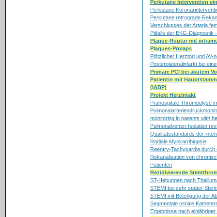
Perkutane Intervention ei
Perkutane Koronarinterventi
Perkutane retrograde Rekanal
Verschlusses der Arteria femo
Pitfalls der EKG-Diagnostik -
Plaque-Ruptur mit intra
Plaques-Prolaps
Plötzlicher Herztod und AV
Posterolateralinfarkt bei ei
Primäre PCI bei akutem V
Patientin mit Hauptstamm
(IABP)
Projekt HerzIntakt
Prähospitale Thrombolyse im
Pulmonalarteriendruckmonitor
monitoring in patients with he
Pulmonalvenen-Isolation rev
Qualitätsstandards der interv
Radiale Myokardbiopsie
Reentry-Tachykardie durch 
Rekanalisation von chronis
Patienten
Rezidivierende Stentthr
ST-Hebungen nach Thalliums
STEMI bei sehr später Stent
STEMI mit Beteiligung der A
Segmentale ostiale Katheter
Ergebnisse nach einjähriger