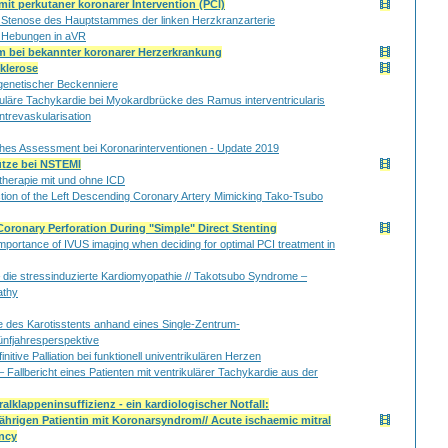
mit perkutaner koronarer Intervention (PCI)
Stenose des Hauptstammes der linken Herzkranzarterie
 Hebungen in aVR
 bei bekannter koronarer Herzerkrankung
klerose
genetischer Beckenniere
kuläre Tachykardie bei Myokardbrücke des Ramus interventricularis
entrevaskularisation
ches Assessment bei Koronarinterventionen - Update 2019
ütze bei NSTEMI
rtherapie mit und ohne ICD
tion of the Left Descending Coronary Artery Mimicking Tako-Tsubo
oronary Perforation During "Simple" Direct Stenting
e importance of IVUS imaging when deciding for optimal PCI treatment in
ie stressinduzierte Kardiomyopathie // Takotsubo Syndrome –
athy
 des Karotisstents anhand eines Single-Zentrum-
ünfjahresperspektive
nitive Palliation bei funktionell univentrikulären Herzen
 – Fallbericht eines Patienten mit ventrikulärer Tachykardie aus der
alklappeninsuffizienz - ein kardiologischer Notfall:
-jährigen Patientin mit Koronarsyndrom// Acute ischaemic mitral
ency