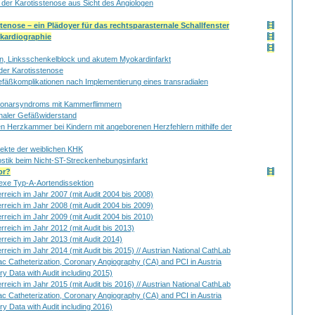
der Karotisstenose aus Sicht des Angiologen
tenose – ein Plädoyer für das rechtsparasternale Schallfenster
okardiographie
ern, Linksschenkelblock und akutem Myokardinfarkt
er Karotisstenose
efäßkomplikationen nach Implementierung eines transradialen
Koronarsyndroms mit Kammerflimmern
onaler Gefäßwiderstand
n Herzkammer bei Kindern mit angeborenen Herzfehlern mithilfe der
ekte der weiblichen KHK
stik beim Nicht-ST-Streckenhebungsinfarkt
or?
lexe Typ-A-Aortendissektion
erreich im Jahr 2007 (mit Audit 2004 bis 2008)
erreich im Jahr 2008 (mit Audit 2004 bis 2009)
erreich im Jahr 2009 (mit Audit 2004 bis 2010)
erreich im Jahr 2012 (mit Audit bis 2013)
erreich im Jahr 2013 (mit Audit 2014)
rreich im Jahr 2014 (mit Audit bis 2015) // Austrian National CathLab
 Catheterization, Coronary Angiography (CA) and PCI in Austria
ry Data with Audit including 2015)
rreich im Jahr 2015 (mit Audit bis 2016) // Austrian National CathLab
 Catheterization, Coronary Angiography (CA) and PCI in Austria
ry Data with Audit including 2016)