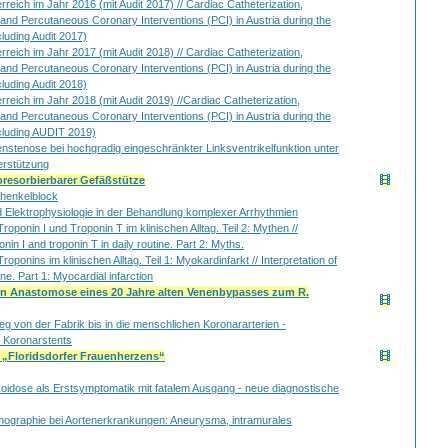
rreich im Jahr 2016 (mit Audit 2017) // Cardiac Catheterization,
nd Percutaneous Coronary Interventions (PCI) in Austria during the
luding Audit 2017)
rreich im Jahr 2017 (mit Audit 2018) // Cardiac Catheterization,
nd Percutaneous Coronary Interventions (PCI) in Austria during the
luding Audit 2018)
erreich im Jahr 2018 (mit Audit 2019) //Cardiac Catheterization,
nd Percutaneous Coronary Interventions (PCI) in Austria during the
cluding AUDIT 2019)
enstenose bei hochgradig eingeschränkter Linksventrikelfunktion unter
erstützung
oresorbierbarer Gefäßstütze
chenkelblock
d Elektrophysiologie in der Behandlung komplexer Arrhythmien
Troponin I und Troponin T im klinischen Alltag. Teil 2: Mythen //
onin I and troponin T in daily routine. Part 2: Myths.
roponins im klinischen Alltag. Teil 1: Myokardinfarkt // Interpretation of
ine. Part 1: Myocardial infarction
len Anastomose eines 20 Jahre alten Venenbypasses zum R.
eg von der Fabrik bis in die menschlichen Koronararterien -
r Koronarstents
 „Floridsdorfer Frauenherzens“
rkoidose als Erstsymptomatik mit fatalem Ausgang - neue diagnostische
ographie bei Aortenerkrankungen: Aneurysma, intramurales