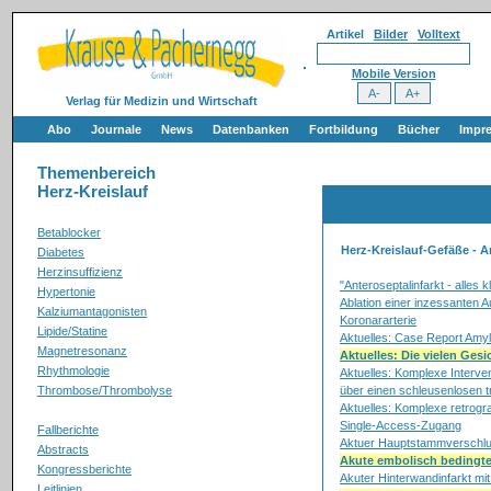
Artikel
Bilder
Volltext
Mobile Version
Verlag für Medizin und Wirtschaft
Abo
Journale
News
Datenbanken
Fortbildung
Bücher
Impr
Themenbereich
Herz-Kreislauf
Betablocker
Herz-Kreislauf-Gefäße - 
Diabetes
Herzinsuffizienz
"Anteroseptalinfarkt - alles k
Hypertonie
Ablation einer inzessanten A
Kalziumantagonisten
Koronararterie
Lipide/Statine
Aktuelles: Case Report Amy
Magnetresonanz
Aktuelles: Die vielen Gesi
Rhythmologie
Aktuelles: Komplexe Interve
Thrombose/Thrombolyse
über einen schleusenlosen 
Aktuelles: Komplexe retrog
Single-Access-Zugang
Fallberichte
Aktuer Hauptstammverschl
Abstracts
Akute embolisch bedingte
Kongressberichte
Akuter Hinterwandinfarkt mit
Leitlinien