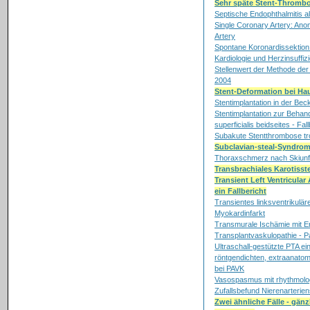
Sehr späte Stent-Thrombo
Septische Endophthalmitis a
Single Coronary Artery: Ano
Artery
Spontane Koronardissektion b
Kardiologie und Herzinsuffiz
Stellenwert der Methode der 
2004
Stent-Deformation bei H
Stentimplantation in der B
Stentimplantation zur Behan
superficialis beidseites - Fal
Subakute Stentthrombose tro
Subclavian-steal-Syndro
Thoraxschmerz nach Skiunfa
Transbrachiales Karotiss
Transient Left Ventricula
ein Fallbericht
Transientes linksventrikulär
Myokardinfarkt
Transmurale Ischämie mit E
Transplantvaskulopathie - P
Ultraschall-gestützte PTA ei
röntgendichten, extraanat
bei PAVK
Vasospasmus mit rhythmolo
Zufallsbefund Nierenarterie
Zwei ähnliche Fälle - gän