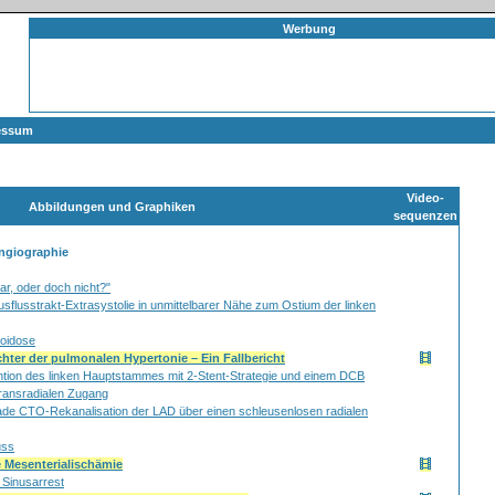
Werbung
essum
Video-
Abbildungen und Graphiken
sequenzen
Angiographie
lar, oder doch nicht?"
usflusstrakt-Extrasystolie in unmittelbarer Nähe zum Ostium der linken
loidose
chter der pulmonalen Hypertonie – Ein Fallbericht
ntion des linken Hauptstammes mit 2-Stent-Strategie und einem DCB
transradialen Zugang
rade CTO-Rekanalisation der LAD über einen schleusenlosen radialen
uss
 Mesenterialischämie
 Sinusarrest