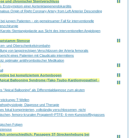
se und chronischer Stentverschluss
ls Erstsymptom einer Aortenklappenendokarditis
malous Origin of Right Coronary Artery from Left Anterior Descending
ei jungen Patienten – ein gemeinsamer Fall für interventionelle
ienzchirurgie
Karotis-Stentangioplastie aus Sicht des interventionellen Angiologen
auptstamm-Stenose
ecken- und Oberschenkelstrombahn
dlung von langstreckigen Verschlüssen der Arteria femoralis
lbericht eines Patienten mit Claudicatio intermittens
tz optimaler antithrombotischer Medikation
m
ll
tenting bei kompliziertem Aortenbogen
r Apical Ballooning Syndrome (Tako-Tsubo-Kardiomyopathie) -
es "Apical Ballooning" als Differentialdiagnose zum akuten
rstickungs-T-Wellen
athophysiologie, Diagnose und Therapie
nes fokal komprimierten, vollständig verschlossenen, nicht
omischen, femoro-kruralen Propaten®-PTFE- 6-mm-Kunststoffbypasses
gischen Folgen
nstenose
zlich unterschiedlich: Passagere ST-Streckenhebung bei