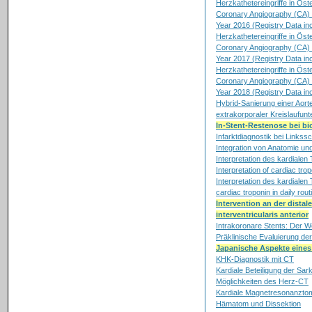
Herzkathetereingriffe in Öste
Coronary Angiography (CA) a
Year 2016 (Registry Data inc
Herzkathetereingriffe in Öste
Coronary Angiography (CA) a
Year 2017 (Registry Data inc
Herzkathetereingriffe in Öst
Coronary Angiography (CA) a
Year 2018 (Registry Data in
Hybrid-Sanierung einer Aort
extrakorporaler Kreislaufunt
In-Stent-Restenose bei bi
Infarktdiagnostik bei Linkss
Integration von Anatomie un
Interpretation des kardialen 
Interpretation of cardiac trop
Interpretation des kardialen T
cardiac troponin in daily rout
Intervention an der dista
interventricularis anterior
Intrakoronare Stents: Der W
Präklinische Evaluierung de
Japanische Aspekte eines
KHK-Diagnostik mit CT
Kardiale Beteiligung der Sa
Möglichkeiten des Herz-CT
Kardiale Magnetresonanztom
Hämatom und Dissektion