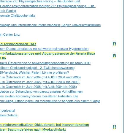
therapie 2.0: Physiologisches Pacing – His-Bündel- und
 Cardiac resynchronization therapy 2.0: Physiological pacing – His-
anch-Pacing
gonale Ohrläppchenfalte
rdiologie und Internistische Intensivmedizin, Kepler Universitätsklinikum
gn Center Linz
ei rezidivierenden TIAs
fenem Ductus arteriosus mit schwerer pulmonaler Hypertension
enbifurkationsstenose und Abgangsstenose der Arteria iliaca
 IIb
e Praxis Österreichische Anwendungsbeobachtung mit ArmoLIPID
öhtem Cholesterinspiegel – 2. Zwischenauswertung
19-Verdacht: Welcher Patient könnte profitieren?
I in Österreich im Jahr 2004 (mit AUDIT 2004 und 2005)
 in Österreich im Jahr 2005 (mit AUDIT 2004 bis 2006)
 in Österreich im Jahr 2006 (mit Audit 2004 bis 2006)
olation zur Behandlung von paroxysmalem Vorhofflimmern
 des akuten Koronarsyndroms bei älteren Patienten: Die
che Alltag. Erfahrungen und therapeutische Aspekte aus einem "Single
 peripartal
kalen Gefäße
 rechtsventrikulären Okkluderteils bei interventionellem
ulären Septumdefektes nach Myokardinfarkt