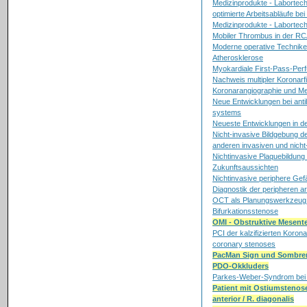
Medizinprodukte - Labortechn
optimierte Arbeits­abläufe bei
Medizinprodukte - Labortec
Mobiler Thrombus in der R
Moderne operative Technike
Atherosklerose
Myokardiale First-Pass-Per
Nachweis multipler Koronarfi
Koronarangiographie und Me
Neue Entwicklungen bei ant
systems
Neueste Entwicklungen in de
Nicht-invasive Bildgebung d
anderen invasiven und nich
Nichtinvasive Plaquebildung 
Zukunftsaussichten
Nichtinvasive periphere Gef
Diagnostik der peripheren ar
OCT als Planungswerkzeug d
Bifurkationsstenose
OMI - Obstruktive Mesente
PCI der kalzifizierten Koron
coronary stenoses
PacMan Sign und Sombrero
PDO-Okkluders
Parkes-Weber-Syndrom bei 
Patient mit Ostiumstenose
anterior / R. diagonalis