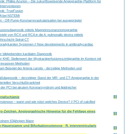
ik: Philips Azurion – Die zukunftsweisende ­Angiographie-Plattform für
 Interventionen
hnik: TrueFusion
CA bei NSTEMI
n - Off-Pump-Koronarrevaskularisation bei ausgeprägter
fusionsdiagnostik mittels Magnetresonanztomographie
steln von RCX und RCA in die A. pulmonalis dextra mittels
hrschicht-Spiral-CT
ibradykarden Systemen // New developments in antibradycardiac
r bildgebenden kardialen Diagnostik
er KHE: Stellenwert der Myokardperfusionsszintigraphie im Kontext mit
t-invasiven Methoden
am Beispiel der Arteria carotis - derzeitige Methoden und
äßdiagnostik – derzeitiger Stand der MR- und CT-Angiographie in der
teriellen Verschlußkrankheit
er PCI bei akutem Koronarsyndrom und lipidreicher
rialischämie
arstenose – wann und wie nützt welches Device? // PCI of calcified
-Zeichen. Angiographische Hinweise für die Fehllage eines
einem 63jährigen Mann
-Hauptstamm und Bifurkationsstenose - R. interventricularis