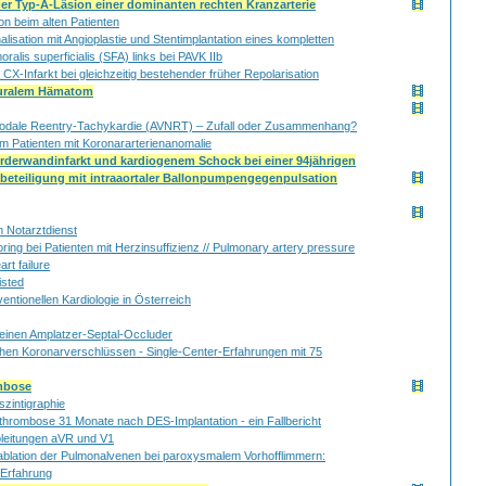
ner Typ-A-Läsion einer dominanten rechten Kranzarterie
on beim alten Patienten
isation mit Angioplastie und Stentimplantation eines kompletten
ralis superficialis (SFA) links bei PAVK IIb
 CX-Infarkt bei gleichzeitig bestehender früher Repolarisation
muralem Hämatom
-nodale Reentry-Tachykardie (AVNRT) – Zufall oder Zusammenhang?
nem Patienten mit Koronararterienanomalie
orderwandinfarkt und kardiogenem Schock bei einer 94jährigen
beteiligung mit intraaortaler Ballonpumpengegenpulsation
 Notarztdienst
ing bei Patienten mit Herzinsuffizienz // Pulmonary artery pressure
art failure
isted
entionellen Kardiologie in Österreich
einen Amplatzer-Septal-Occluder
chen Koronarverschlüssen - Single-Center-Erfahrungen mit 75
ombose
zintigraphie
thrombose 31 Monate nach DES-Implantation - ein Fallbericht
bleitungen aVR und V1
ablation der Pulmonalvenen bei paroxysmalem Vorhofflimmern:
 Erfahrung