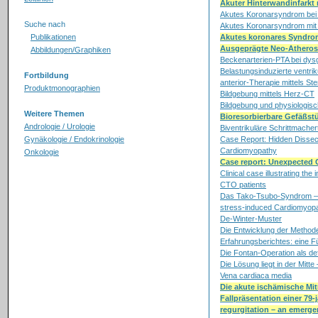
Akuter Hinterwandinfarkt 
Akutes Koronarsyndrom bei 
Suche nach
Akutes Koronarsyndrom mit
Publikationen
Akutes koronares Syndrom
Ausgeprägte Neo-Atheros
Abbildungen/Graphiken
Beckenarterien-PTA bei dys
Belastungsinduzierte ventri
Fortbildung
anterior-Therapie mittels St
Produktmonographien
Bildgebung mittels Herz-CT
Bildgebung und physiologis
Weitere Themen
Bioresorbierbare Gefäßst
Andrologie / Urologie
Biventrikuläre Schrittmache
Gynäkologie / Endokrinologie
Case Report: Hidden Dissec
Cardiomyopathy
Onkologie
Case report: Unexpected C
Clinical case illustrating th
CTO patients
Das Tako-Tsubo-Syndrom – d
stress-induced Cardiomyop
De-Winter-Muster
Die Entwicklung der Methode
Erfahrungsberichtes: eine F
Die Fontan-Operation als defi
Die Lösung liegt in der Mitte
Vena cardiaca media
Die akute ischämische Mitr
Fallpräsentation einer 79
regurgitation – an emerg