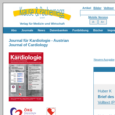
Artikel
Bilder
Volltext
Mobile Version
Verlag für Medizin und Wirtschaft
Abo
Journale
News
Datenbanken
Fortbildung
Bücher
Impr
Journal für Kardiologie - Austrian
Journal of Cardiology
Neuere Ausgabe
Huber K
Brief de
Volltext (