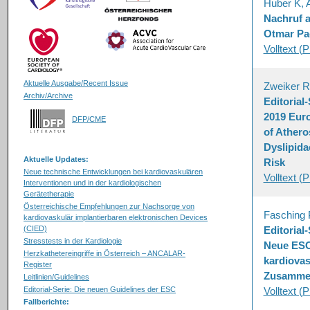
Huber K, 
Nachruf a
Otmar Pa
Volltext (
Aktuelle Ausgabe/Recent Issue
Zweiker R
Archiv/Archive
Editorial
2019 Euro
DFP/CME
of Athero
Dyslipida
Aktuelle Updates:
Risk
Neue technische Entwicklungen bei kardiovaskulären
Volltext (
Interventionen und in der kardiologischen
Gerätetherapie
Österreichische Empfehlungen zur Nachsorge von
Fasching 
kardiovaskulär implantierbaren elektronischen Devices
(CIED)
Editorial
Stresstests in der Kardiologie
Neue ESC-
Herzkathetereingriffe in Österreich – ANCALAR-
kardiovas
Register
Zusammen
Leitlinien/Guidelines
Editorial-Serie: Die neuen Guidelines der ESC
Volltext (
Fallberichte: