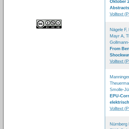
Oktober 2
Abstract
Volltext (
Nägele F, 
Mayr A, T
Gollmann-
From Benc
Shockwav
Volltext (
Manninger
Theuerman
Smolle-Jüt
EPU-Corne
elektris
Volltext (
Nürnberg