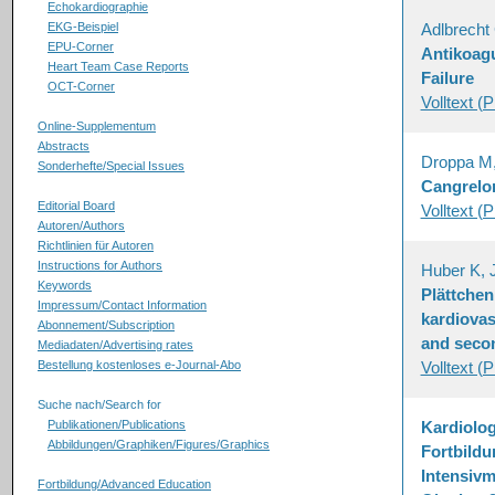
Echokardiographie
EKG-Beispiel
Adlbrecht
EPU-Corner
Antikoagu
Heart Team Case Reports
Failure
OCT-Corner
Volltext (
Online-Supplementum
Abstracts
Droppa M,
Sonderhefte/Special Issues
Cangrelor
Editorial Board
Volltext (
Autoren/Authors
Richtlinien für Autoren
Instructions for Authors
Huber K, 
Keywords
Plättchen
Impressum/Contact Information
kardiovas
Abonnement/Subscription
and secon
Mediadaten/Advertising rates
Bestellung kostenloses e-Journal-Abo
Volltext (
Suche nach/Search for
Publikationen/Publications
Kardiolo
Abbildungen/Graphiken/Figures/Graphics
Fortbildu
Intensivm
Fortbildung/Advanced Education