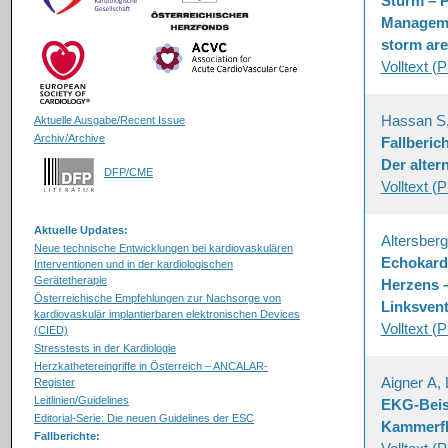
Sturm – P
Managemen
storm are
Volltext (
Hassan S
Aktuelle Ausgabe/Recent Issue
Archiv/Archive
Fallberic
Der alter
DFP/CME
Volltext (
Aktuelle Updates:
Altersber
Neue technische Entwicklungen bei kardiovaskulären
Echokardi
Interventionen und in der kardiologischen
Gerätetherapie
Herzens –
Österreichische Empfehlungen zur Nachsorge von
Linksventr
kardiovaskulär implantierbaren elektronischen Devices
Volltext (
(CIED)
Stresstests in der Kardiologie
Herzkathetereingriffe in Österreich – ANCALAR-
Aigner A,
Register
Leitlinien/Guidelines
EKG-Beisp
Editorial-Serie: Die neuen Guidelines der ESC
Kammerf
Fallberichte: