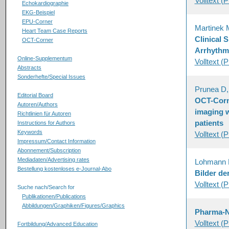
Volltext (
Echokardiographie
EKG-Beispiel
EPU-Corner
Martinek 
Heart Team Case Reports
Clinical 
OCT-Corner
Arrhythmi
Online-Supplementum
Volltext (
Abstracts
Sonderhefte/Special Issues
Prunea D,
Editorial Board
OCT-Corne
Autoren/Authors
imaging w
Richtlinien für Autoren
patients
Instructions for Authors
Keywords
Volltext (
Impressum/Contact Information
Abonnement/Subscription
Mediadaten/Advertising rates
Lohmann R
Bestellung kostenloses e-Journal-Abo
Bilder de
Volltext (
Suche nach/Search for
Publikationen/Publications
Abbildungen/Graphiken/Figures/Graphics
Pharma-
Volltext (
Fortbildung/Advanced Education