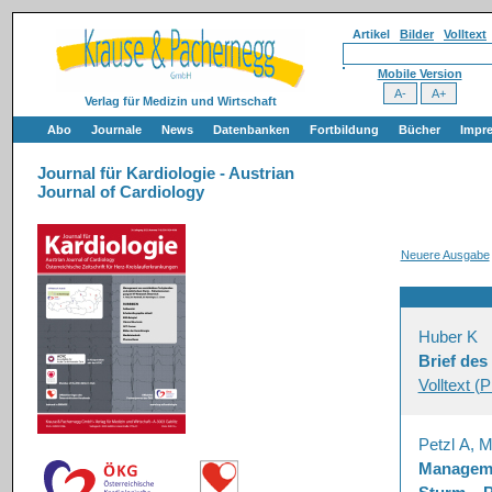
Artikel
Bilder
Volltext
Mobile Version
Verlag für Medizin und Wirtschaft
Abo
Journale
News
Datenbanken
Fortbildung
Bücher
Impr
Journal für Kardiologie - Austrian
Journal of Cardiology
Neuere Ausgabe
Huber K
Brief de
Volltext (
Petzl A, 
Manageme