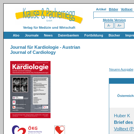
Artikel
Bilder
Volltext
Mobile Version
Verlag für Medizin und Wirtschaft
Abo
Journale
News
Datenbanken
Fortbildung
Bücher
Impr
Journal für Kardiologie - Austrian
Journal of Cardiology
Neuere Ausgabe
Österreich
Huber K
Brief de
Volltext (