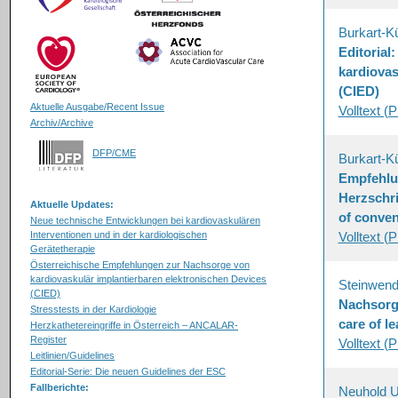
Burkart-K
Editorial
kardiovas
(CIED)
Aktuelle Ausgabe/Recent Issue
Volltext (
Archiv/Archive
DFP/CME
Burkart-K
Empfehlu
Herzschri
Aktuelle Updates:
of conven
Neue technische Entwicklungen bei kardiovaskulären
Interventionen und in der kardiologischen
Volltext (
Gerätetherapie
Österreichische Empfehlungen zur Nachsorge von
kardiovaskulär implantierbaren elektronischen Devices
Steinwend
(CIED)
Nachsorg
Stresstests in der Kardiologie
care of l
Herzkathetereingriffe in Österreich – ANCALAR-
Register
Volltext (
Leitlinien/Guidelines
Editorial-Serie: Die neuen Guidelines der ESC
Fallberichte:
Neuhold 