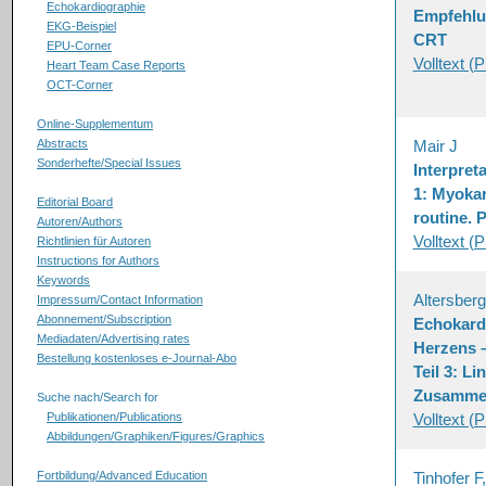
Echokardiographie
Empfehlu
EKG-Beispiel
CRT
EPU-Corner
Volltext (
Heart Team Case Reports
OCT-Corner
Online-Supplementum
Abstracts
Mair J
Sonderhefte/Special Issues
Interpret
1: Myokard
Editorial Board
routine. P
Autoren/Authors
Volltext (
Richtlinien für Autoren
Instructions for Authors
Keywords
Altersber
Impressum/Contact Information
Abonnement/Subscription
Echokardi
Mediadaten/Advertising rates
Herzens –
Bestellung kostenloses e-Journal-Abo
Teil 3: Li
Zusamme
Suche nach/Search for
Publikationen/Publications
Volltext (
Abbildungen/Graphiken/Figures/Graphics
Fortbildung/Advanced Education
Tinhofer F