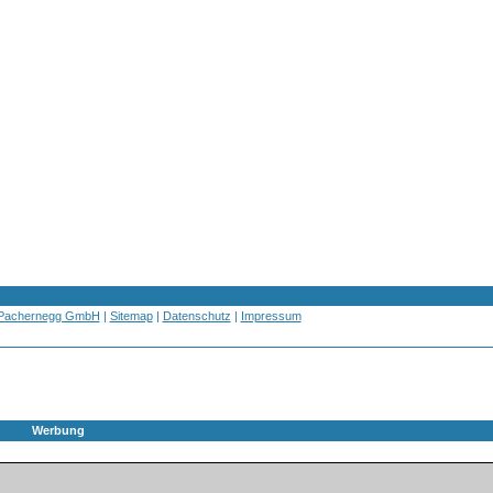
 Pachernegg GmbH
|
Sitemap
|
Datenschutz
|
Impressum
Werbung