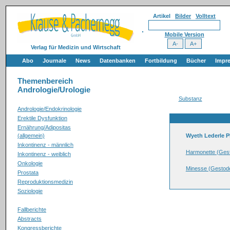
Artikel
Bilder
Volltext
Mobile Version
Verlag für Medizin und Wirtschaft
Abo
Journale
News
Datenbanken
Fortbildung
Bücher
Impr
Themenbereich
Andrologie/Urologie
Substanz
Andrologie/Endokrinologie
Erektile Dysfunktion
Ernährung/Adipositas
(allgemein)
Wyeth Lederle
Inkontinenz - männlich
Harmonette (Gest
Inkontinenz - weiblich
Onkologie
Minesse (Gestode
Prostata
Reproduktionsmedizin
Soziologie
Fallberichte
Abstracts
Kongressberichte