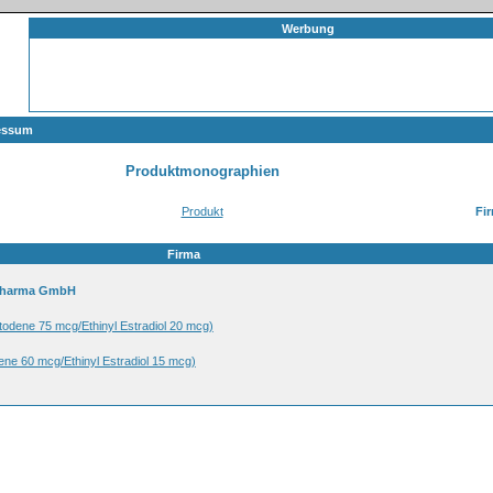
Werbung
essum
Produktmonographien
Produkt
Fi
Firma
 Pharma GmbH
odene 75 mcg/Ethinyl Estradiol 20 mcg)
ne 60 mcg/Ethinyl Estradiol 15 mcg)