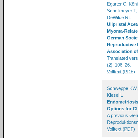
Egarter C, Kön
Schollmeyer T, 
DeWilde RL
Ulipristal Ace
Myoma-Related
German Societ
Reproductive 
Association o
Translated ver
(2): 106–26.
Volltext (PDF)
Schweppe KW, R
Kiesel L
Endometriosis
Options for Cl
A previous Ger
Reproduktionsm
Volltext (PDF)