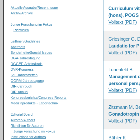
Aktuelle Ausgabe/Recent Issue
Curriculum v
Archiv/Archive
(hons), POGS 
Volltext (PDF)
Junge Forschung im Fokus
Richtlinien
Griesinger G, D
Leitlinien/Guidelines
Laudatio for 
Abstracts
Volltext (PDF)
Sonderhefte/Special Issues
DGA-Jahrestagung
DGGEF-Arbeitskreis
Lunenfeld B
DVR-Kongress
IVF-Jahrestreffen
Management of 
ÖGRM-Jahrestagung
personal persp
DIR-Jahrbuch
Volltext (PDF)
DIR-Annual
Kongressberichte/Congress Reports
Medizinprodukte - Labortechnik
Zitzmann M, Be
Gonadotropin T
Editorial Board
Autoren/Authors
Volltext (PDF)
Richtlinien für Autoren
Junge Forschung im Fokus
Instructions for Authors
Bühler K