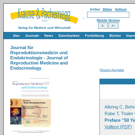
Artikel
Bilder
Volltext
Mobile Version
Verlag für Medizin und Wirtschaft
Abo
Journale
News
Datenbanken
Fortbildung
Bücher
Impr
Journal für
Reproduktionsmedizin und
Endokrinologie - Journal of
Reproductive Medicine and
Endocrinology
Neuere Ausgabe
Albring C, Behr
Rabe T, Thaler
Preface “50 Y
Volltext (PDF)