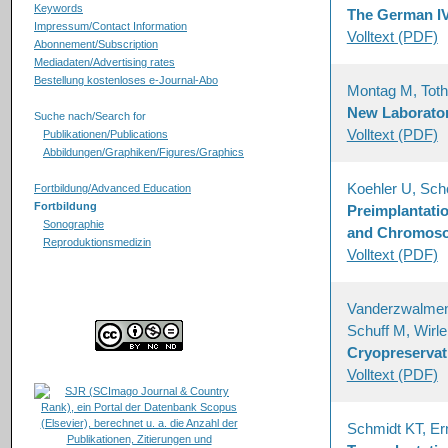
Keywords
The German IV
Impressum/Contact Information
Volltext (PDF)
Abonnement/Subscription
Mediadaten/Advertising rates
Bestellung kostenloses e-Journal-Abo
Montag M, Toth 
New Laborator
Suche nach/Search for
Volltext (PDF)
Publikationen/Publications
Abbildungen/Graphiken/Figures/Graphics
Koehler U, Sch
Fortbildung/Advanced Education
Fortbildung
Preimplantati
Sonographie
and Chromoso
Reproduktionsmedizin
Volltext (PDF)
Vanderzwalmen 
Schuff M, Wirle
Cryopreservati
Volltext (PDF)
Schmidt KT, Er