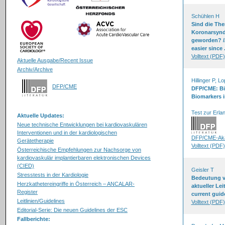
Schühlen H
Sind die Th
Koronarsynd
geworden? //
easier since .
Volltext (PDF)
Aktuelle Ausgabe/Recent Issue
Archiv/Archive
Hillinger P, L
DFP/CME
DFP/CME: Bi
Biomarkers 
Test zur Erl
Aktuelle Updates:
Neue technische Entwicklungen bei kardiovaskulären
Interventionen und in der kardiologischen
DFP/CME-Aka
Gerätetherapie
Volltext (PDF)
Österreichische Empfehlungen zur Nachsorge von
kardiovaskulär implantierbaren elektronischen Devices
(CIED)
Geisler T
Stresstests in der Kardiologie
Bedeutung v
Herzkathetereingriffe in Österreich – ANCALAR-
aktueller Lei
Register
current guid
Leitlinien/Guidelines
Volltext (PDF)
Editorial-Serie: Die neuen Guidelines der ESC
Fallberichte: