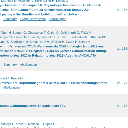
Martinek M, Aichinger J, Pürerfellner H, Kollias G
ynchronisationstherapie 2.0: Physiologisches Pacing – His-Bündel-
enkel-Stimulation // Cardiac resynchronization therapy 2.0:
pp. 158
l pacing – His-Bundle- and Left-Bundle-Branch-Pacing
Summary
Fragen zum Artikel
Abbildungen
 Alber H, Bonner G, Chatsakos T, Christ G, Delle Karth G, Frick M,
eppert A, Grund M, Haas M, Horcicka H, Huber K, Kaltenbach L, Kaspar KD,
Papai S, Schillinger M, Schuchlenz H, Wallner H, Zwick H, Ulmer H
eingriffsdaten im COVID-Pandemiejahr 2020 im Vergleich zu 2019 aus
pp. 166
chischen ANCALAR-Register // Data on Cardiac Catheterization during
ndemic-Year 2020 in Relation to Year 2019 (Austrian ANCALAR-
Summary
Abbildungen
hart T, Knebel F
 Grenzen der Troponindiagnostik beim Nicht-ST-Streckenhebungsinfarkt
pp. 174
Abbildungen
rtcuts: Gerinnungsaktive Therapie nach TAVI
pp. 178
Danmayr F, Kraus J, Motloch L, Hoppe UC