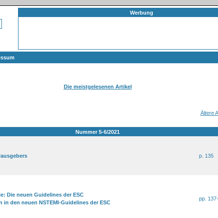
Werbung
essum
Die meistgelesenen Artikel
Ältere
Nummer 5-6/2021
rausgebers
p. 135
rie: Die neuen Guidelines der ESC
pp. 137
n in den neuen NSTEMI-Guidelines der ESC