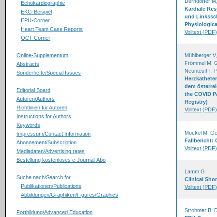
Derndorfer M, 
Echokardiographie
Kardiale Res
EKG-Beispiel
und Linkssch
EPU-Corner
Physiologica
Heart Team Case Reports
Volltext (PDF)
OCT-Corner
Online-Supplementum
Mühlberger V,
Frömmel M, G
Abstracts
Neunteufl T, 
Sonderhefte/Special Issues
Herzkatheter
dem österrei
Editorial Board
the COVID Pa
Autoren/Authors
Registry)
Richtlinien für Autoren
Volltext (PDF)
Instructions for Authors
Keywords
Möckel M, Ger
Impressum/Contact Information
Fallbericht:
Abonnement/Subscription
Volltext (PDF)
Mediadaten/Advertising rates
Bestellung kostenloses e-Journal-Abo
Lamm G
Suche nach/Search for
Clinical Sho
Publikationen/Publications
Volltext (PDF)
Abbildungen/Graphiken/Figures/Graphics
Strohmer B, 
Fortbildung/Advanced Education