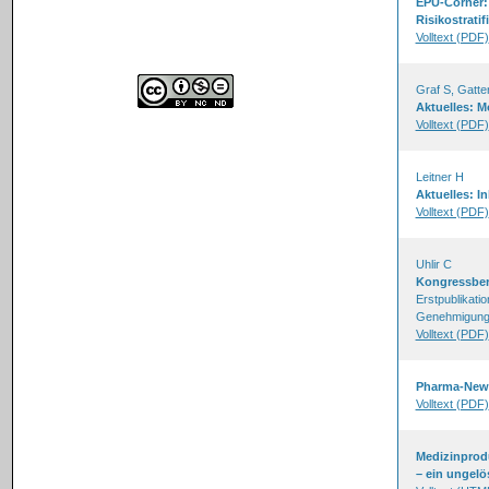
EPU-Corner: 
Risikostratif
Volltext (PDF)
Graf S, Gatte
Aktuelles: M
Volltext (PDF)
Leitner H
Aktuelles: I
Volltext (PDF)
Uhlir C
Kongressberi
Erstpublikat
Genehmigung 
Volltext (PDF)
Pharma-New
Volltext (PDF)
Medizinprodu
– ein ungelö