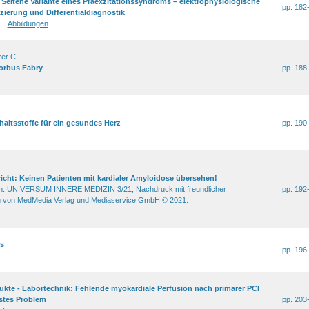
Seltene Variante eines Präexzitationssyndroms – elektrophysiologische
pp. 182
izierung und Differentialdiagnostik
Abbildungen
rer C
orbus Fabry
pp. 188
nhaltsstoffe für ein gesundes Herz
pp. 190
cht: Keinen Patienten mit kardialer Amyloidose übersehen!
ion: UNIVERSUM INNERE MEDIZIN 3/21, Nachdruck mit freundlicher
pp. 192
von MedMedia Verlag und Mediaservice GmbH © 2021.
s
pp. 196
kte - Labortechnik: Fehlende myokardiale Perfusion nach primärer PCI
stes Problem
pp. 203