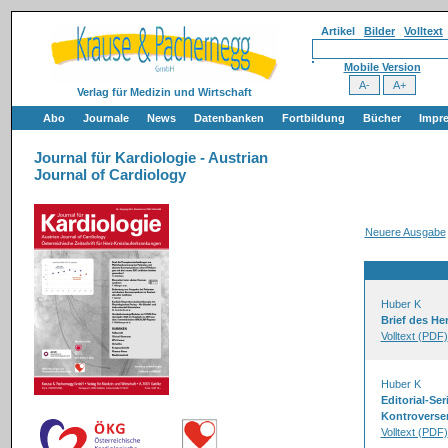
Artikel
Bilder
Volltext
Mobile Version
Verlag für Medizin und Wirtschaft
Abo
Journale
News
Datenbanken
Fortbildung
Bücher
Impr
Journal für Kardiologie - Austrian
Journal of Cardiology
Neuere Ausgabe
Huber K
Brief des He
Volltext (PDF)
Huber K
Editorial-Se
Kontroverse
Volltext (PDF)