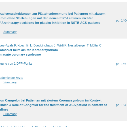
erapieentscheidungen zur Plättchenhemmung bei Patienten mit akutem
rom ohne ST-Hebungen mit den neuen ESC-Leitlinien leichter
pp. 140
 Are therapy decisions for platelet inhibition in NSTE-ACS-patients
..
Summary
opez-Ayala P, Koechlin L, Boeddinghaus J, Wildi K, Nestelberger T, Müller C
omarker beim akuten Koronarsyndrom
in acute coronary syndrome
angung von 1 DFP-Punkt
pp. 146
demie der Ärzte
Summary
on Cangrelor bei Patienten mit akutem Koronarsyndrom im Kontext
tlinien // Role of Cangrelor for the treatment of ACS patient in context of
pp. 154
elines
Summary